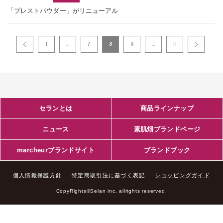
「プレストパウダー」がリニューアル
1
…
7
8
9
…
11
セランとは
商品ラインナップ
ニュース
素肌畑ブランドページ
marcheurブランドサイト
ブランドブック
個人情報保護方針
特定商取引法に基づく表記
ショッピングガイド
CopyRights©Selan inc. allrights reserved.