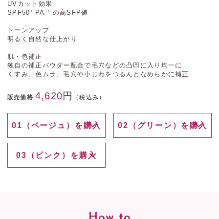
UVカット効果
SPF50⁺ PA⁺⁺⁺の高SFP値
トーンアップ
明るく自然な仕上がり
肌・色補正
独自の補正パウダー配合で毛穴などの凸凹に入り均一に
くすみ、色ムラ、毛穴や小じわをつるんとなめらかに補正
4,620
円
販売価格
（税込み）
01（ベージュ）を購入
02（グリーン）を購入
03（ピンク）を購入
How to